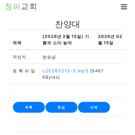
청파
교회
찬양대
(2026년 2월 15일) 기
2026년 02
제목
쁨의 소리 높여
월 15일
작성자
방송실
등 록 파 일
c20260215-2.mp3
[6487
KBytes]
.
목록
편집
삭제