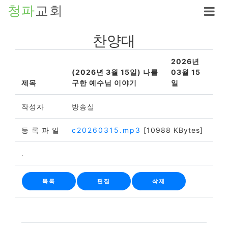
청파
교회
찬양대
2026년
(2026년 3월 15일) 나를
03월 15
제목
구한 예수님 이야기
일
작성자
방송실
등 록 파 일
c20260315.mp3
[10988 KBytes]
.
목록
편집
삭제