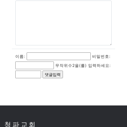
이름:
비밀번호:
무작위수2을(를) 입력하세요:
청파교회