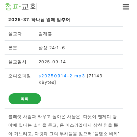
청파
교회
2025-37. 하나님 앞에 멈추어
설교자
김재흥
본문
삼상 24:1~6
설교일시
2025-09-14
오디오파일
s20250914-2.mp3
[71143
KBytes]
목록
블레셋 사람과 싸우고 돌아온 사울은, 다윗이 엔게디 광
야에 있다는 소식을 듣고, 온 이스라엘에서 삼천 명을 뽑
아 거느리고, 다윗과 그의 부하들을 찾으러 '들염소 바위'